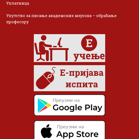
Уплатница
Упутство за писање академских мејлова – обраћање
професору