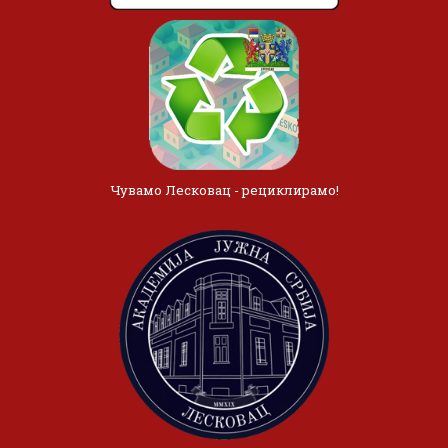
Чувамо Лесковац - рециклирамо!