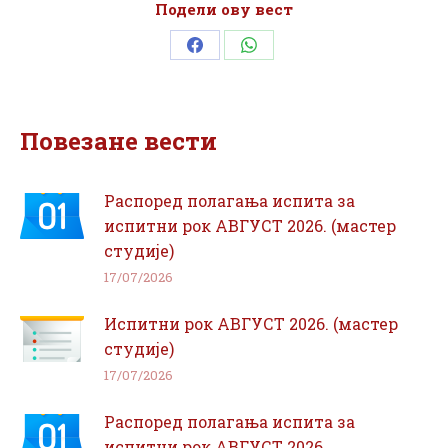
Подели ову вест
Share
Share
on
on
Facebook
WhatsApp
Повезане вести
Распоред полагања испита за
испитни рок АВГУСТ 2026. (мастер
студије)
17/07/2026
Испитни рок АВГУСТ 2026. (мастер
студије)
17/07/2026
Распоред полагања испита за
испитни рок АВГУСТ 2026.