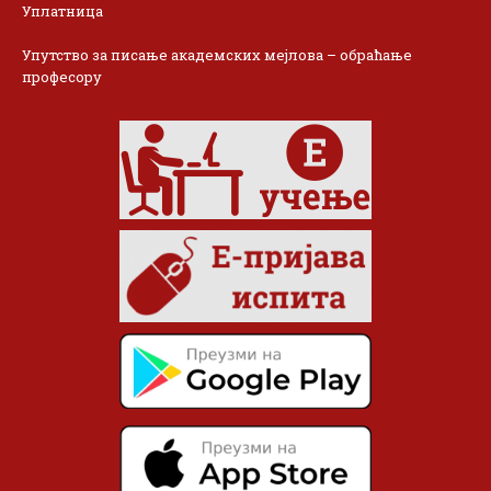
Уплатница
Упутство за писање академских мејлова – обраћање
професору