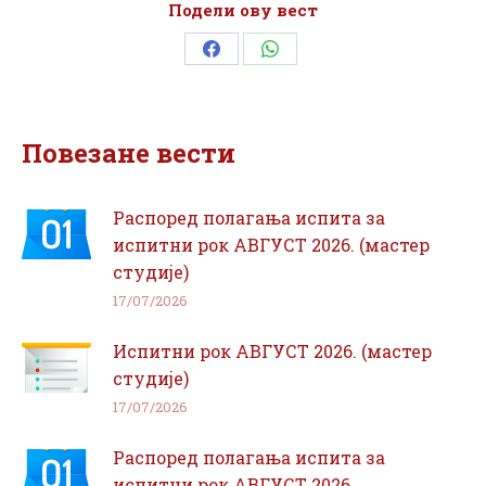
Подели ову вест
Share
Share
on
on
Facebook
WhatsApp
Повезане вести
Распоред полагања испита за
испитни рок АВГУСТ 2026. (мастер
студије)
17/07/2026
Испитни рок АВГУСТ 2026. (мастер
студије)
17/07/2026
Распоред полагања испита за
испитни рок АВГУСТ 2026.