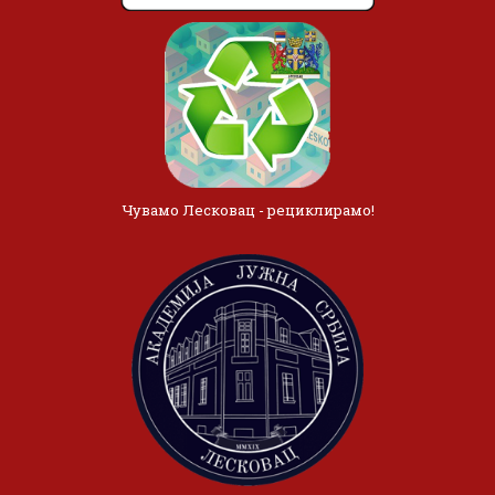
Чувамо Лесковац - рециклирамо!