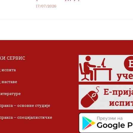
17/07/2026
И СЕРВИС
 испита
 наставе
итературе
пракса – основне студије
пракса – специјалистичке