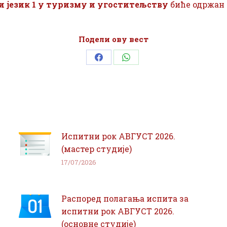
и језик 1 у туризму и угоститељству
биће одржан 
Подели ову вест
Share
Share
on
on
Facebook
WhatsApp
Испитни рок АВГУСТ 2026.
(мастер студије)
17/07/2026
Распоред полагања испита за
испитни рок АВГУСТ 2026.
(основне студије)