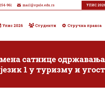
254-961
mail@vpsle.edu.rs
УПИС 202
Упис 2026
Студенти
Стручна пракса
ена сатнице одржавања 
језик 1 у туризму и уго