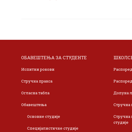
ОБАВЕШТЕЊА ЗА СТУДЕНТЕ
ШКОЛСК
Испитни рокови
Распоред
Стручна пракса
Распоред
Огласна табла
Допуна л
Обавештења
Стручна 
Основне студије
Стручна 
студије
Специјалистичке студије