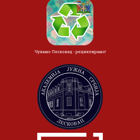
Чувамо Лесковац - рециклирамо!