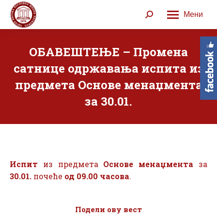
Мени
Search:
ОБАВЕШТЕЊЕ – Промена
сатнице одржавања испита из
предмета Основе менаџмента
за 30.01.
Испит
из предмета
Основе менаџмента
за
30.01.
почеће
од 09.00 часова
.
Подели ову вест