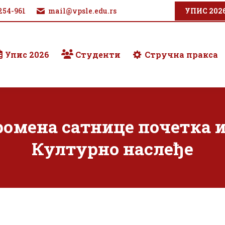
254-961
mail@vpsle.edu.rs
УПИС 202
Упис 2026
Студенти
Стручна пракса
мена сатнице почетка и
Културно наслеђе