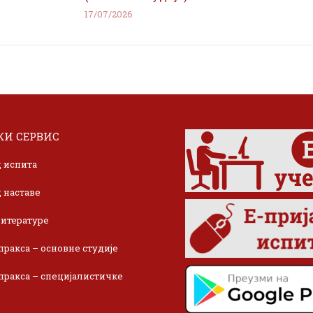
17/07/2026
И СЕРВИС
 испита
 наставе
итературе
пракса – основне студије
пракса – специјалистичке