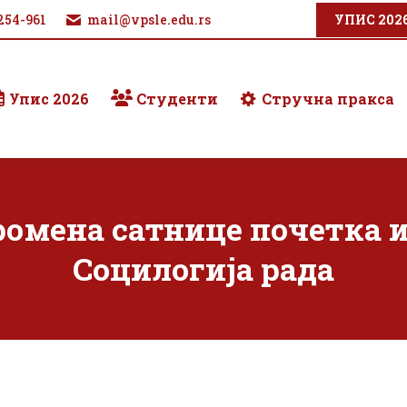
254-961
mail@vpsle.edu.rs
УПИС 202
Упис 2026
Студенти
Стручна пракса
мена сатнице почетка и
Социлогија рада