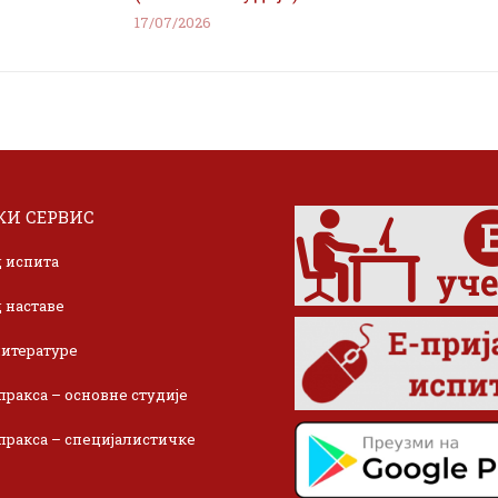
17/07/2026
И СЕРВИС
 испита
 наставе
итературе
пракса – основне студије
пракса – специјалистичке