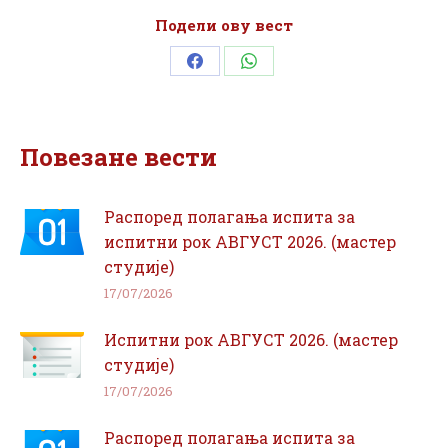
Подели ову вест
Share
Share
on
on
Facebook
WhatsApp
Повезане вести
Распоред полагања испита за
испитни рок АВГУСТ 2026. (мастер
студије)
17/07/2026
Испитни рок АВГУСТ 2026. (мастер
студије)
17/07/2026
Распоред полагања испита за