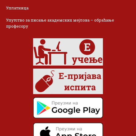
Уплатница
Упутство за писање академских мејлова – обраћање
професору