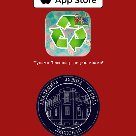
Чувамо Лесковац - рециклирамо!