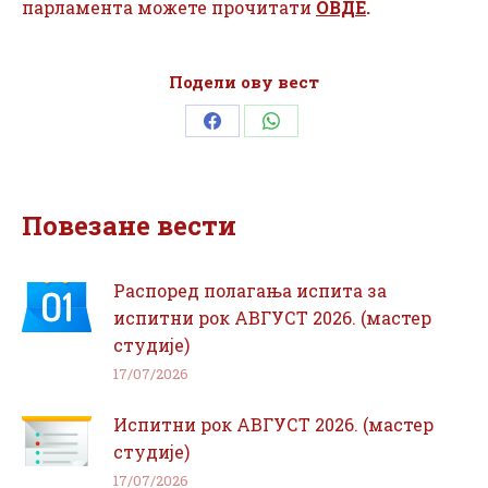
парламента можете прочитати
ОВДЕ
.
Подели ову вест
Share
Share
on
on
Facebook
WhatsApp
Повезане вести
Распоред полагања испита за
испитни рок АВГУСТ 2026. (мастер
студије)
17/07/2026
Испитни рок АВГУСТ 2026. (мастер
студије)
17/07/2026