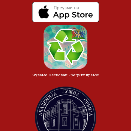
Чувамо Лесковац - рециклирамо!