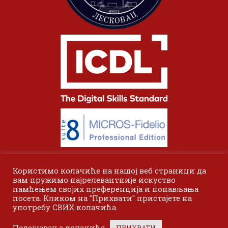
Користимо колачиће на нашој веб страници да
вам пружимо најрелевантније искуство
памћењем својих преференција и понављања
посета. Кликом на "Прихвати" пристајете на
употребу СВИХ колачића.
© 2024 Одсек Висока пословна школа Лесковац. Сва права
Подешавања колачића
ПРИХВАТИ