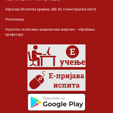
Обрасци (Испитна пријава, ШВ-20, Семестрални лист)
Уплатница
Упутство за писање академских мејлова – обраћање
професору