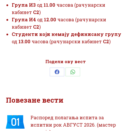
Група И3
од
11.00
часова (рачунарски
кабинет
С2
)
Група И4
од
12.00
часова (рачунарски
кабинет
С2
)
Студенти који немају дефинисану групу
од
13.00
часова (рачунарски кабинет
С2
)
Подели ову вест
Share
Share
on
on
Facebook
WhatsApp
Повезане вести
Распоред полагања испита за
испитни рок АВГУСТ 2026. (мастер