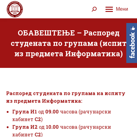
Мени
Search:
ОБАВЕШТЕЊЕ – Распоред
студената по групама (испит
из предмета Информатика)
Распоред студената по групама на испиту
из предмета Информатика:
Група И1
од
09.00
часова (рачунарски
кабинет
С2
)
Група И2
од
10.00
часова (рачунарски
кабинет
С2
)