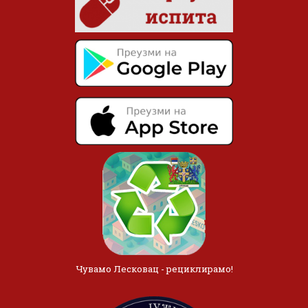
Чувамо Лесковац - рециклирамо!