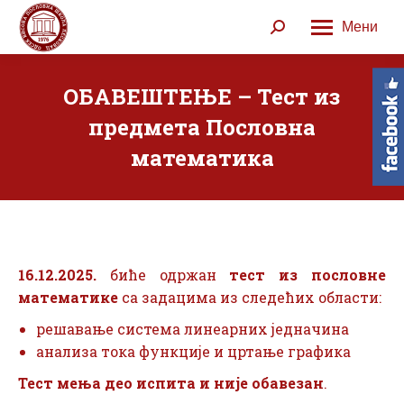
Мени
Search:
ОБАВЕШТЕЊЕ – Тест из
предмета Пословна
математика
16.12.2025.
биће одржан
тест из пословне
математике
са задацима из следећих области:
решавање система линеарних једначина
анализа тока функције и цртање графика
Тест мења део испита и није обавезан
.