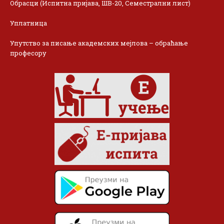
Обрасци (Испитна пријава, ШВ-20, Семестрални лист)
Уплатница
Упутство за писање академских мејлова – обраћање
професору