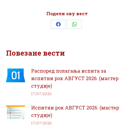
Подели ову вест
Share
Share
on
on
Facebook
WhatsApp
Повезане вести
Распоред полагања испита за
испитни рок АВГУСТ 2026. (мастер
студије)
17/07/2026
Испитни рок АВГУСТ 2026. (мастер
студије)
17/07/2026