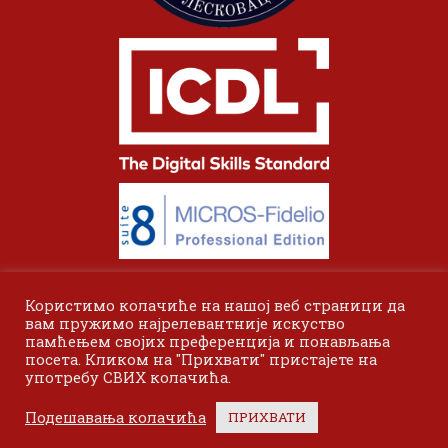
Користимо колачиће на нашој веб страници да
вам пружимо најрелевантније искуство
памћењем својих преференција и понављања
посета. Кликом на "Прихвати" пристајете на
употребу СВИХ колачића.
© 2024 Одсек Висока пословна школа Лесковац. Сва права
Подешавања колачића
ПРИХВАТИ
задржана.
Bottom menu