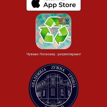
Чувамо Лесковац - рециклирамо!