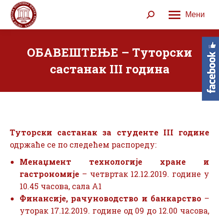
Мени
Search:
ОБАВЕШТЕЊЕ – Туторски
састанак III година
Туторски састанак за студенте III године
одржаће се по следећем распореду:
Менаџмент технологије хране и
гастрономије
– четвртак 12.12.2019. године у
10.45 часова, сала А1
Финансије, рачуноводство и банкарство
–
уторак 17.12.2019. године од 09 до 12.00 часова,