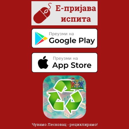
Чувамо Лесковац - рециклирамо!