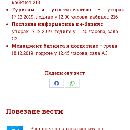
кабинет 213
Туризам и угоститељство
– уторак
17.12.2019. године у 12.00 часова, кабинет 216
Пословна информатика и е-бизнис
–
уторак 17.12.2019. године у 11.45 часова, сала
С2
Менаџмент бизниса и логистике
– среда
18.12.2019. године у 12.45 часова, сала А3
Подели ову вест
Share
Share
on
on
Facebook
WhatsApp
Повезане вести
Распоред полагања испита за