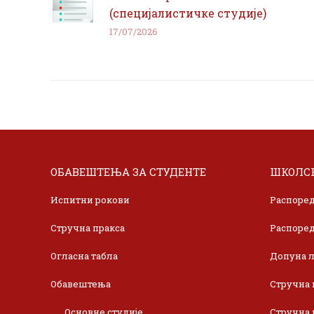
(специјалистичке студије)
17/07/2026
ОБАВЕШТЕЊА ЗА СТУДЕНТЕ
ШКОЛСК
Испитни рокови
Распоред
Стручна пракса
Распоред
Огласна табла
Допуна л
Обавештења
Стручна 
Основне студије
Стручна 