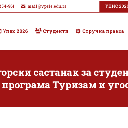
254-961
mail@vpsle.edu.rs
УПИС 202
Упис 2026
Студенти
Стручна пракса
ки састанак за студенте I
г програма Туризам и уго