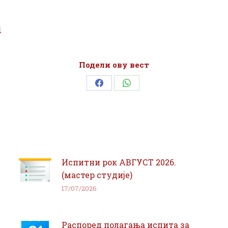
1
Подели ову вест
Share
Share
on
on
Facebook
WhatsApp
Испитни рок АВГУСТ 2026.
(мастер студије)
17/07/2026
Распоред полагања испита за