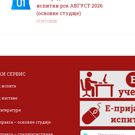
испитни рок АВГУСТ 2026.
(основне студије)
17/07/2026
И СЕРВИС
 испита
 наставе
итературе
пракса – основне студије
пракса – специјалистичке