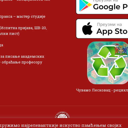
пракса – мастер студије
(Испитна пријава, ШВ-20,
лни лист)
ца
 за писање академских
– обраћање професору
Чувамо Лесковац - рецик
 пружимо најрелевантније искуство памћењем својих