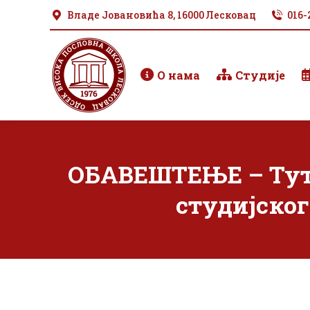
Владе Јовановића 8, 16000 Лесковац
016-
О нама
Студије
ОБАВЕШТЕЊЕ – Туторс
студијско