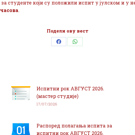
за студенте који су положили испит у јулском и у 
 часова
.
Подели ову вест
Share
Share
on
on
Facebook
WhatsApp
Испитни рок АВГУСТ 2026.
(мастер студије)
17/07/2026
Распоред полагања испита за
испитни рок АВГУСТ 2026.