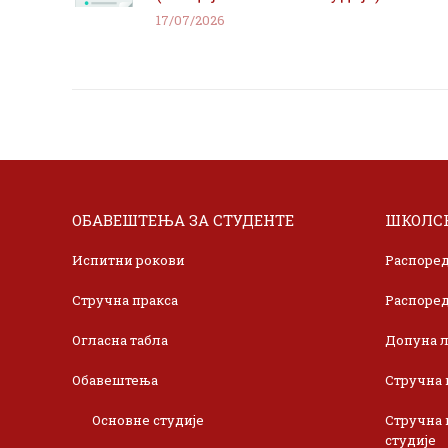
17/07/2026
ОБАВЕШТЕЊА ЗА СТУДЕНТЕ
ШКОЛСК
Испитни рокови
Распоред
Стручна пракса
Распоред
Огласна табла
Допуна л
Обавештења
Стручна 
Основне студије
Стручна 
студије