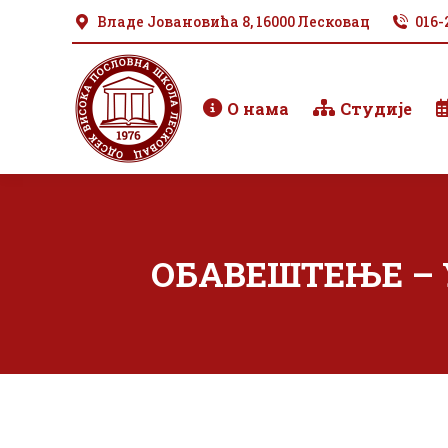
Владе Јовановића 8, 16000 Лесковац
016-
О нама
Студије
ОБАВЕШТЕЊЕ – У