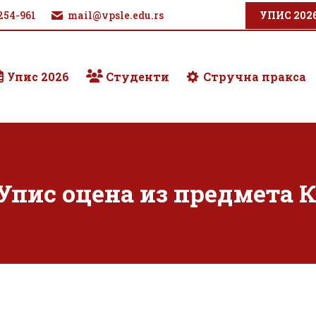
254-961
mail@vpsle.edu.rs
УПИС 202
Упис 2026
Студенти
Стручна пракса
пис оцена из предмета К