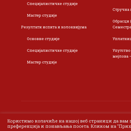
Специјалистичке студије
Стручна 
Мастер студије
Обрасци 
Резултати испита и колоквијума
Семестра
Основне студије
Уплатни
Специјалистичке студије
Упутство
мејлова 
Мастер студије
Користимо колачиће на нашој веб страници да вам
преференција и понављања посета. Кликом на "Прих
©