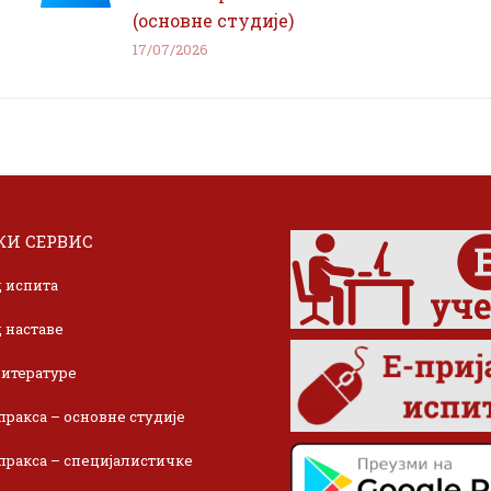
(основне студије)
17/07/2026
И СЕРВИС
 испита
 наставе
итературе
пракса – основне студије
пракса – специјалистичке