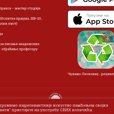
пракса – мастер студије
(Испитна пријава, ШВ-20,
лни лист)
ца
 за писање академских
– обраћање професору
Чувамо Лесковац - рецик
 пружимо најрелевантније искуство памћењем својих
вати" пристајете на употребу СВИХ колачића.
 2024 Одсек Висока пословна школа Лесковац. Сва права задржан