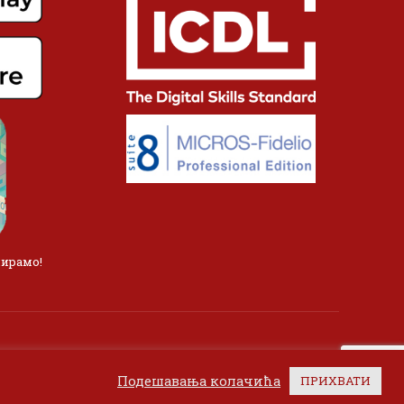
лирамо!
Подешавања колачића
ПРИХВАТИ
а.