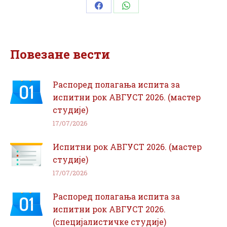
Share
Share
on
on
Facebook
WhatsApp
Повезане вести
Распоред полагања испита за
испитни рок АВГУСТ 2026. (мастер
студије)
17/07/2026
Испитни рок АВГУСТ 2026. (мастер
студије)
17/07/2026
Распоред полагања испита за
испитни рок АВГУСТ 2026.
(специјалистичке студије)