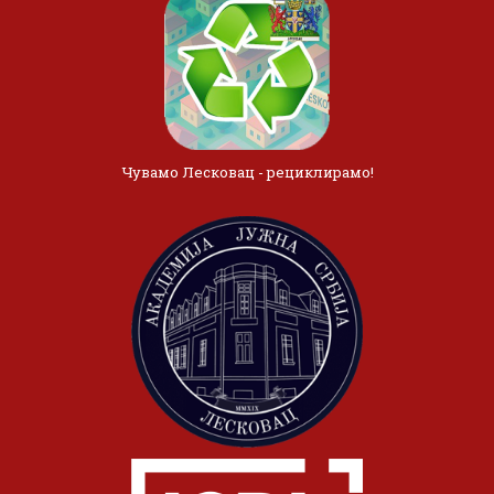
Чувамо Лесковац - рециклирамо!