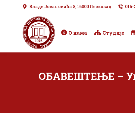
Владе Јовановића 8, 16000 Лесковац
016-
О нама
Студије
ОБАВЕШТЕЊЕ – Уп