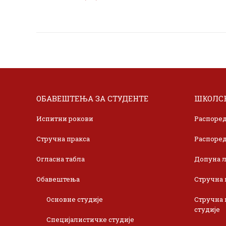
ОБАВЕШТЕЊА ЗА СТУДЕНТЕ
ШКОЛСК
Испитни рокови
Распоред
Стручна пракса
Распоред
Огласна табла
Допуна л
Обавештења
Стручна 
Основне студије
Стручна 
студије
Специјалистичке студије