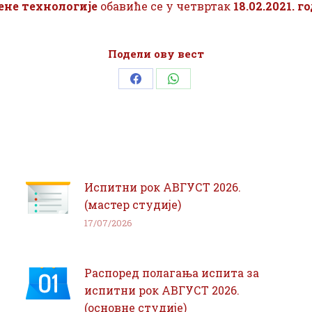
не технологије
обавиће се у четвртак
18.02.2021. г
Подели ову вест
Share
Share
on
on
Facebook
WhatsApp
Испитни рок АВГУСТ 2026.
(мастер студије)
17/07/2026
Распоред полагања испита за
испитни рок АВГУСТ 2026.
(основне студије)