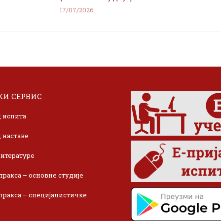
17/07/2026
И СЕРВИС
 испита
 наставе
итературе
пракса – основне студије
пракса – специјалистичке