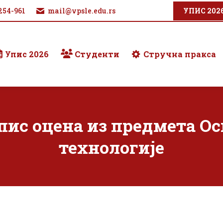
254-961
mail@vpsle.edu.rs
УПИС 202
Упис 2026
Студенти
Стручна пракса
ис оцена из предмета Ос
технологије