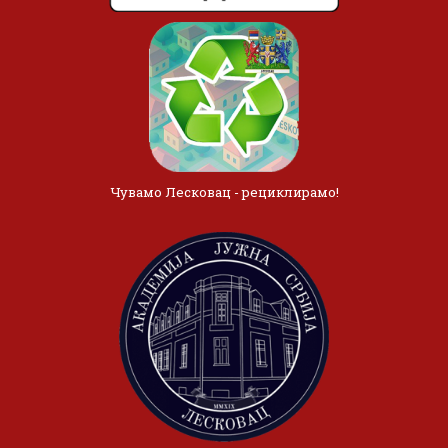
Чувамо Лесковац - рециклирамо!