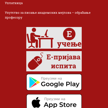
Уплатница
Упутство за писање академских мејлова – обраћање
професору