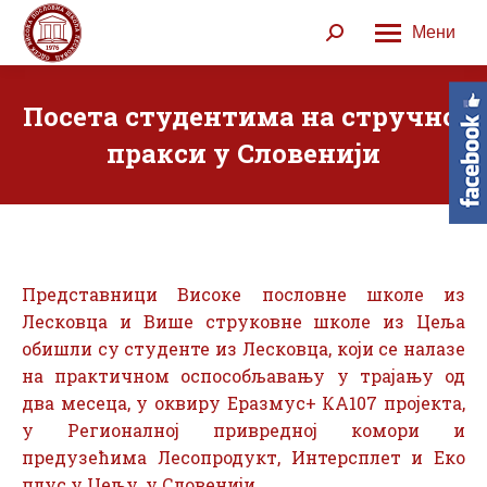
Мени
Search:
Посета студентима на стручној
пракси у Словенији
Представници Високе пословне школе из
Лесковца и Више струковне школе из Цеља
обишли су студенте из Лесковца, који се налазе
на практичном оспособљавању у трајању од
два месеца, у оквиру Еразмус+ КА107 пројекта,
у Регионалној привредној комори и
предузећима Лесопродукт, Интерсплет и Еко
плус у Цељу, у Словенији.