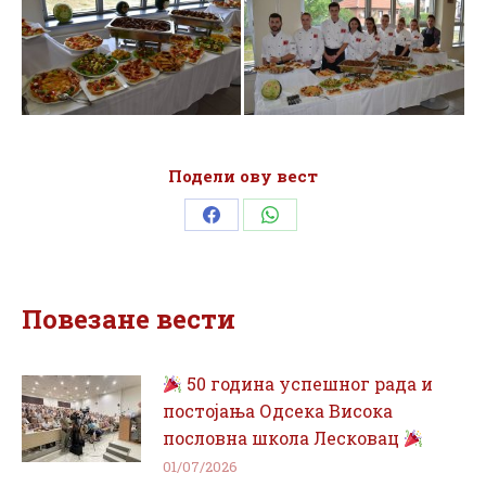
Подели ову вест
Share
Share
on
on
Facebook
WhatsApp
Повезане вести
50 година успешног рада и
постојања Одсека Висока
пословна школа Лесковац
01/07/2026