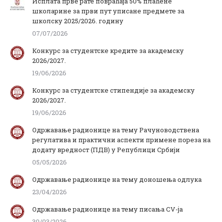
Исплата прве рате повраћаја 50% плаћене
школарине за први пут уписане предмете за
школску 2025/2026. годину
07/07/2026
Конкурс за студентске кредите за академску
2026/2027.
19/06/2026
Конкурс за студентске стипендије за академску
2026/2027.
19/06/2026
Одржавање радионице на тему Рачуноводствена
регулатива и практични аспекти примене пореза на
додату вредност (ПДВ) у Републици Србији
05/05/2026
Одржавање радионице на тему доношења одлука
23/04/2026
Одржавање радионице на тему писања CV-ja
30/03/2026