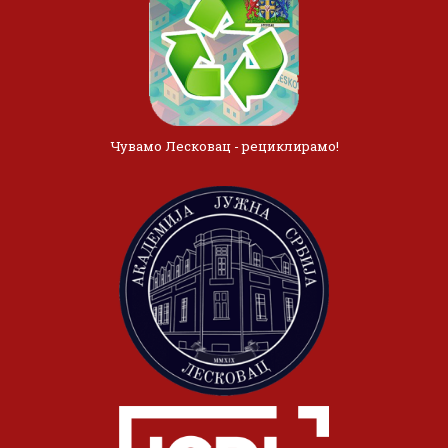
Чувамо Лесковац - рециклирамо!