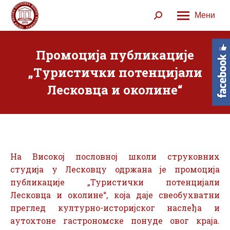
Мени
Search:
Промоција публикације
„Туристички потенцијали
Лесковца и околине“
На Високој пословној школи струковних
студија у Лесковцу одржана је промоција
публикације „Туристички потенцијали
Лесковца и околине“, која даје свеобухватни
преглед културно-историјског наслеђа и
аутохтоне гастрономске понуде овог краја.