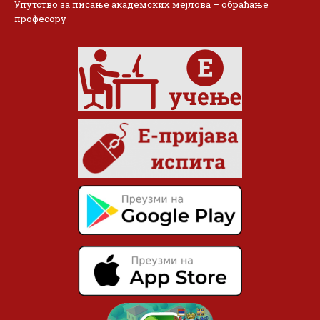
Упутство за писање академских мејлова – обраћање
професору