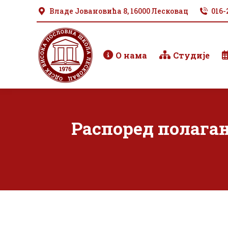
Владе Јовановића 8, 16000 Лесковац
016-
О нама
Студије
Распоред полагањ