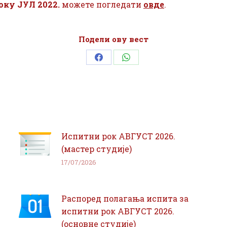
оку ЈУЛ 2022.
можете погледати
овде
.
Подели ову вест
Share
Share
on
on
Facebook
WhatsApp
Испитни рок АВГУСТ 2026.
(мастер студије)
17/07/2026
Распоред полагања испита за
испитни рок АВГУСТ 2026.
(основне студије)