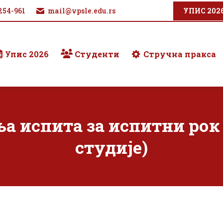
254-961
mail@vpsle.edu.rs
УПИС 202
Упис 2026
Студенти
Стручна пракса
а испита за испитни рок 
студије)