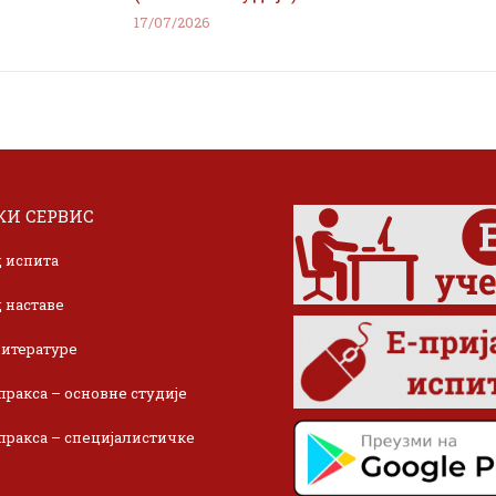
17/07/2026
И СЕРВИС
 испита
 наставе
итературе
пракса – основне студије
пракса – специјалистичке