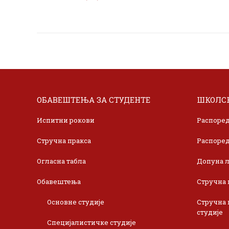
ОБАВЕШТЕЊА ЗА СТУДЕНТЕ
ШКОЛСК
Испитни рокови
Распоред
Стручна пракса
Распоред
Огласна табла
Допуна л
Обавештења
Стручна 
Основне студије
Стручна 
студије
Специјалистичке студије