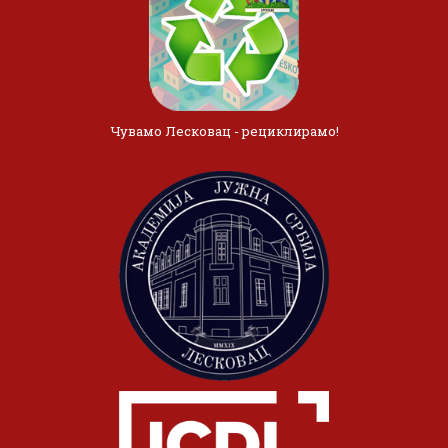
Чувамо Лесковац - рециклирамо!