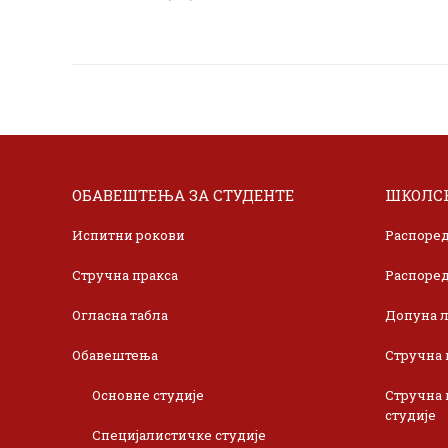
ОБАВЕШТЕЊА ЗА СТУДЕНТЕ
ШКОЛСК
Испитни рокови
Распоред
Стручна пракса
Распоред
Огласна табла
Допуна л
Обавештења
Стручна 
Основне студије
Стручна 
студије
Специјалистичке студије