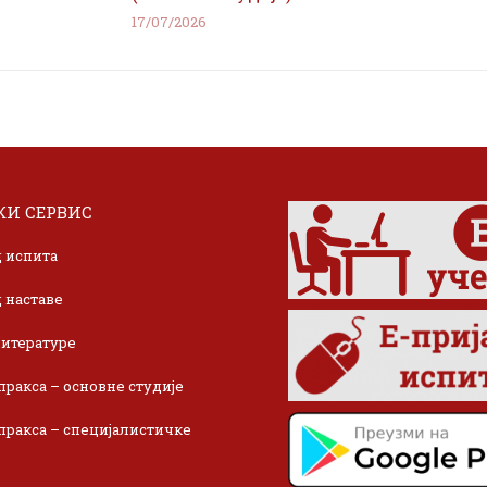
17/07/2026
И СЕРВИС
 испита
 наставе
итературе
пракса – основне студије
пракса – специјалистичке