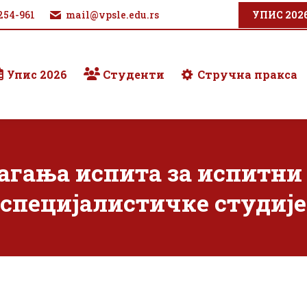
254-961
mail@vpsle.edu.rs
УПИС 202
Упис 2026
Студенти
Стручна пракса
агања испита за испитни 
(специјалистичке студије