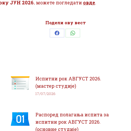
оку ЈУН 2026.
можете погледати
овде
.
Подели ову вест
Share
Share
on
on
Facebook
WhatsApp
Испитни рок АВГУСТ 2026.
(мастер студије)
17/07/2026
Распоред полагања испита за
испитни рок АВГУСТ 2026.
(основне студије)