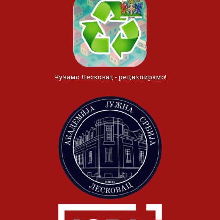
Чувамо Лесковац - рециклирамо!