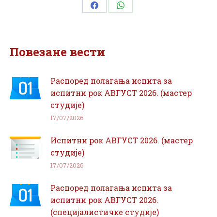
Share
Share
on
on
Facebook
WhatsApp
Повезане вести
Распоред полагања испита за
испитни рок АВГУСТ 2026. (мастер
студије)
17/07/2026
Испитни рок АВГУСТ 2026. (мастер
студије)
17/07/2026
Распоред полагања испита за
испитни рок АВГУСТ 2026.
(специјалистичке студије)