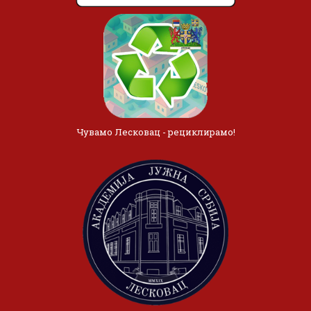
Чувамо Лесковац - рециклирамо!