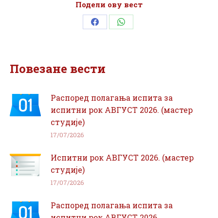
Подели ову вест
Share
Share
on
on
Facebook
WhatsApp
Повезане вести
Распоред полагања испита за
испитни рок АВГУСТ 2026. (мастер
студије)
17/07/2026
Испитни рок АВГУСТ 2026. (мастер
студије)
17/07/2026
Распоред полагања испита за
испитни рок АВГУСТ 2026.