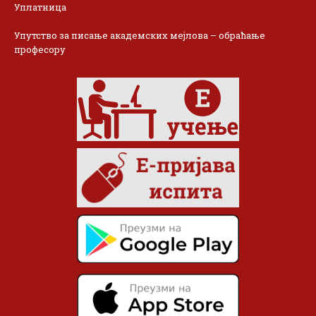
Уплатница
Упутство за писање академских мејлова – обраћање
професору