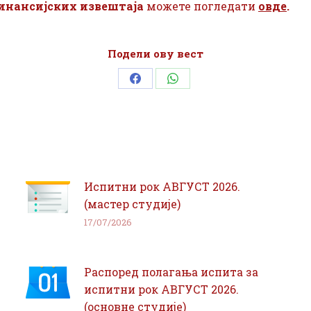
инансијских извештаја
можете погледати
овде
.
Подели ову вест
Share
Share
on
on
Facebook
WhatsApp
Испитни рок АВГУСТ 2026.
(мастер студије)
17/07/2026
Распоред полагања испита за
испитни рок АВГУСТ 2026.
(основне студије)