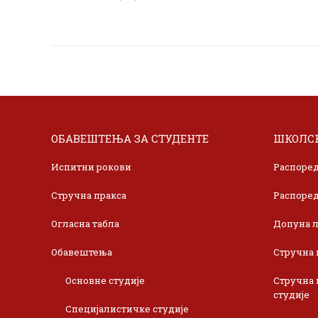
ОБАВЕШТЕЊА ЗА СТУДЕНТЕ
ШКОЛСК
Испитни рокови
Распоред
Стручна пракса
Распоред
Огласна табла
Допуна л
Обавештења
Стручна 
Основне студије
Стручна 
студије
Специјалистичке студије