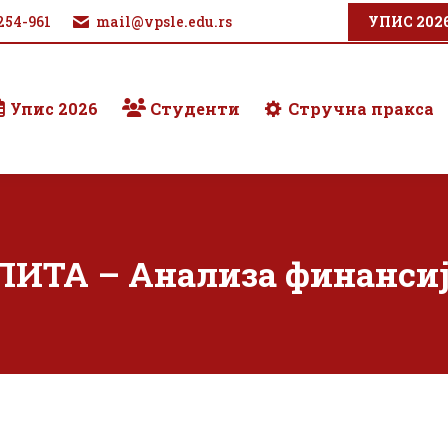
254-961
mail@vpsle.edu.rs
УПИС 202
Упис 2026
Студенти
Стручна пракса
ИТА – Анализа финансиј