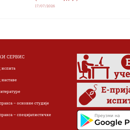
17/07/2026
И СЕРВИС
 испита
 наставе
итературе
пракса – основне студије
пракса – специјалистичке