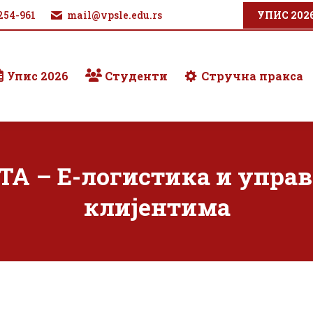
254-961
mail@vpsle.edu.rs
УПИС 202
Упис 2026
Студенти
Стручна пракса
А – Е-логистика и управ
клијентима