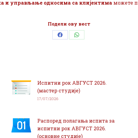
ка и управљање односима са клијентима
можете п
Подели ову вест
Share
Share
on
on
Facebook
WhatsApp
Испитни рок АВГУСТ 2026.
(мастер студије)
17/07/2026
Распоред полагања испита за
испитни рок АВГУСТ 2026.
(основне студије)