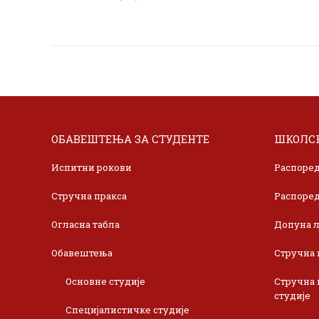
ОБАВЕШТЕЊА ЗА СТУДЕНТЕ
ШКОЛСК
Испитни рокови
Распоред
Стручна пракса
Распоред
Огласна табла
Допуна л
Обавештења
Стручна 
Основне студије
Стручна 
студије
Специјалистичке студије