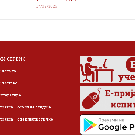
17/07/2026
И СЕРВИС
 испита
 наставе
итературе
пракса – основне студије
пракса – специјалистичке