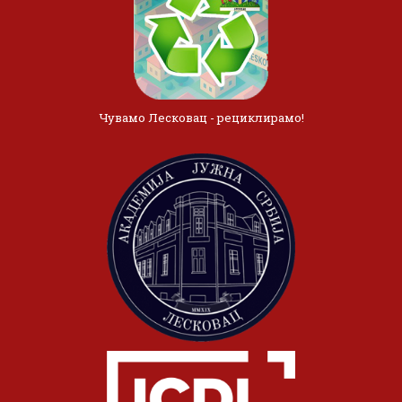
Чувамо Лесковац - рециклирамо!