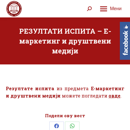
Мени
Search:
РЕЗУЛТАТИ ИСПИТА – Е-
маркетинг и друштвени
медији
Резултате испита
из предмета
Е-маркетинг
и друштвени медији
можете погледати
овде
.
Подели ову вест
Share
Share