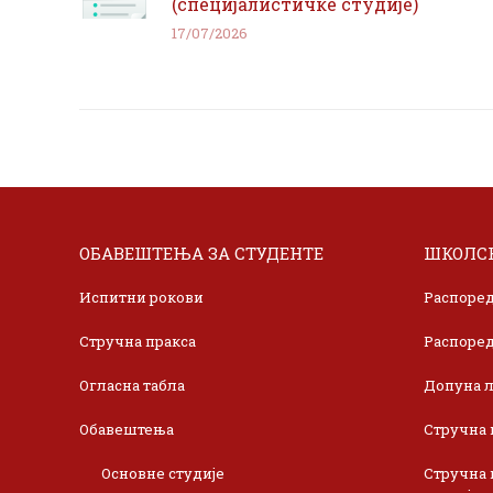
(специјалистичке студије)
17/07/2026
ОБАВЕШТЕЊА ЗА СТУДЕНТЕ
ШКОЛСК
Испитни рокови
Распоред
Стручна пракса
Распоред
Огласна табла
Допуна л
Обавештења
Стручна 
Основне студије
Стручна 