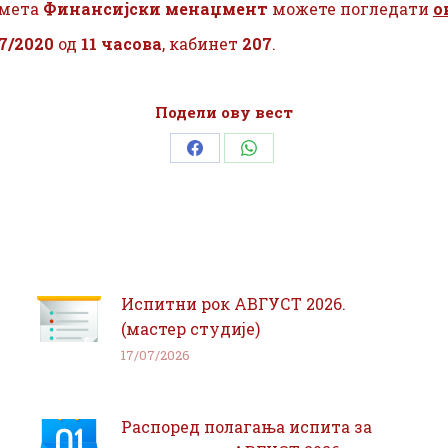
мета
Финансијски менаџмент
можете погледати
о
7/2020
од
11 часова
, кабинет
207
.
Подели ову вест
Share
Share
on
on
Facebook
WhatsApp
Испитни рок АВГУСТ 2026.
(мастер студије)
17/07/2026
Распоред полагања испита за