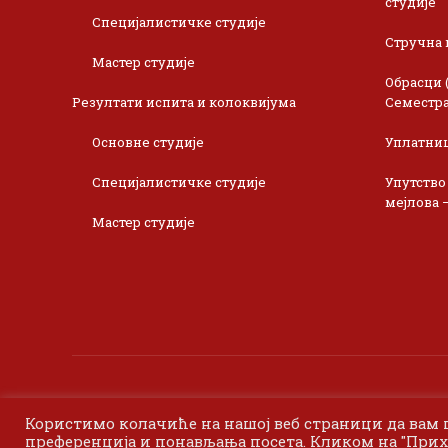
студије
Специјалистичке студије
Стручна 
Мастер студије
Обрасци 
Резултати испита и колоквијума
Семестра
Основне студије
Уплатни
Специјалистичке студије
Упутство
мејлова 
Мастер студије
Користимо колачиће на нашој веб страници да вам
преференција и понављања посета. Кликом на "Прих