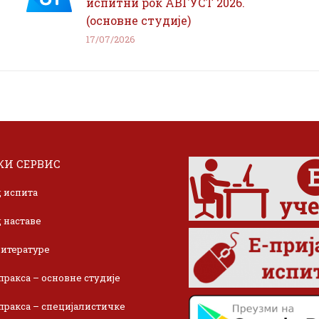
испитни рок АВГУСТ 2026.
(основне студије)
17/07/2026
И СЕРВИС
 испита
 наставе
итературе
пракса – основне студије
пракса – специјалистичке