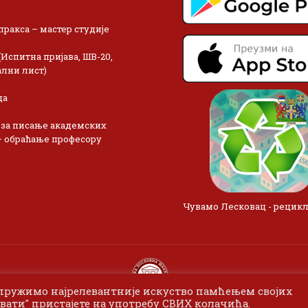
пракса – мастер студије
(Испитна пријава, ШВ-20,
лни лист)
ца
 за писање академских
– обраћање професору
Чувамо Лесковац - рецик
 пружимо најрелевантније искуство памћењем својих
вати" пристајете на употребу СВИХ колачића.