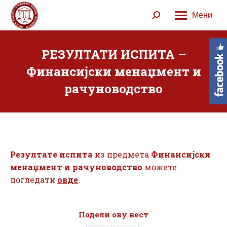
Мени
Search:
РЕЗУЛТАТИ ИСПИТА –
Финансијски менаџмент и
рачуноводство
Резултате испита
из предмета
Финансијски
менаџмент и рачуноводство
можете
погледати
овде
.
Подели ову вест