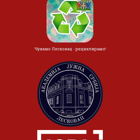
Чувамо Лесковац - рециклирамо!