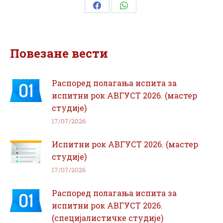
Share
Share
on
on
Facebook
WhatsApp
Повезане вести
Распоред полагања испита за
испитни рок АВГУСТ 2026. (мастер
студије)
17/07/2026
Испитни рок АВГУСТ 2026. (мастер
студије)
17/07/2026
Распоред полагања испита за
испитни рок АВГУСТ 2026.
(специјалистичке студије)