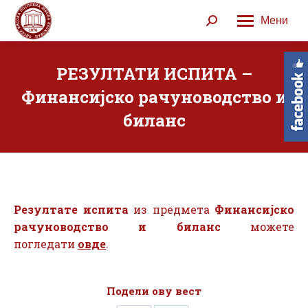
Мени
Search:
РЕЗУЛТАТИ ИСПИТА –
Финансијско рачуноводство и
биланс
Резултате испита
из предмета
Финансијско
рачуноводство и биланс
можете
погледати
овде
.
Подели ову вест