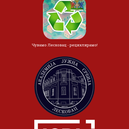
Чувамо Лесковац - рециклирамо!