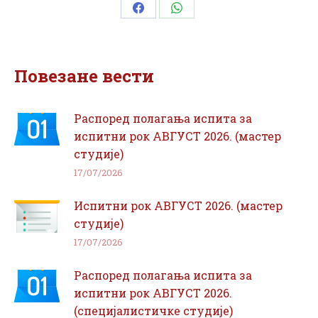
Share
Share
on
on
Facebook
WhatsApp
Повезане вести
Распоред полагања испита за
испитни рок АВГУСТ 2026. (мастер
студије)
17/07/2026
Испитни рок АВГУСТ 2026. (мастер
студије)
17/07/2026
Распоред полагања испита за
испитни рок АВГУСТ 2026.
(специјалистичке студије)