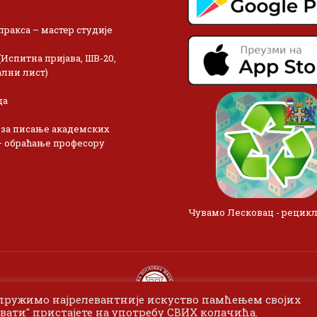
пракса – мастер студије
(Испитна пријава, ШВ-20,
лни лист)
ца
 за писање академских
– обраћање професору
Чувамо Лесковац - рецик
 пружимо најрелевантније искуство памћењем својих
вати" пристајете на употребу СВИХ колачића.