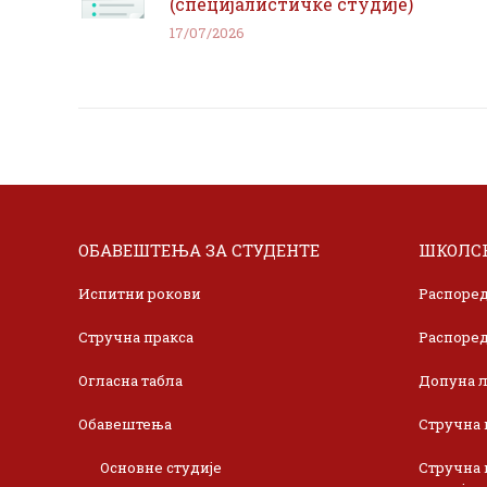
(специјалистичке студије)
17/07/2026
ОБАВЕШТЕЊА ЗА СТУДЕНТЕ
ШКОЛСК
Испитни рокови
Распоред
Стручна пракса
Распоред
Огласна табла
Допуна л
Обавештења
Стручна 
Основне студије
Стручна 