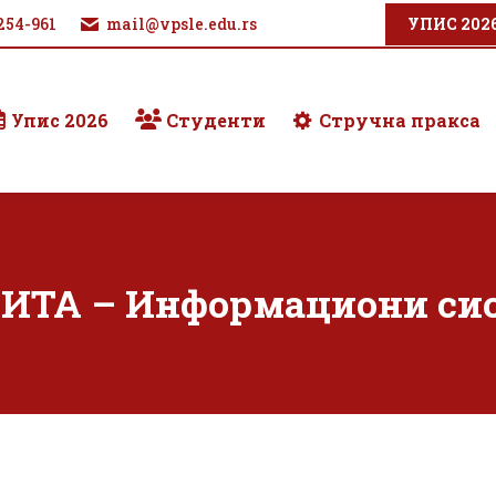
254-961
mail@vpsle.edu.rs
УПИС 202
Упис 2026
Студенти
Стручна пракса
ИТА – Информациони сис