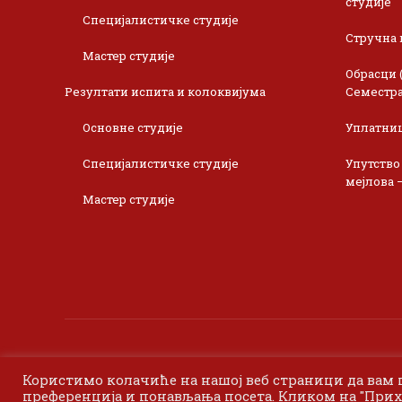
студије
Специјалистичке студије
Стручна 
Мастер студије
Обрасци 
Резултати испита и колоквијума
Семестра
Основне студије
Уплатни
Специјалистичке студије
Упутство
мејлова 
Мастер студије
Користимо колачиће на нашој веб страници да вам
преференција и понављања посета. Кликом на "Прих