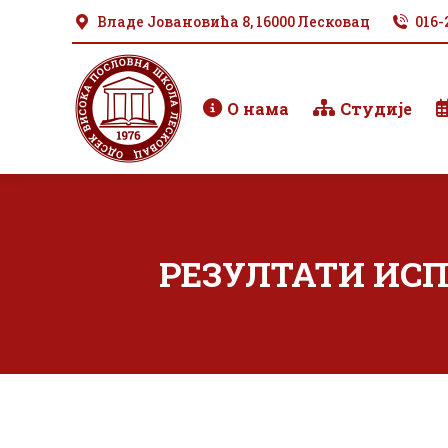
Владе Јовановића 8, 16000 Лесковац
016-
О нама
Студије
РЕЗУЛТАТИ ИСП