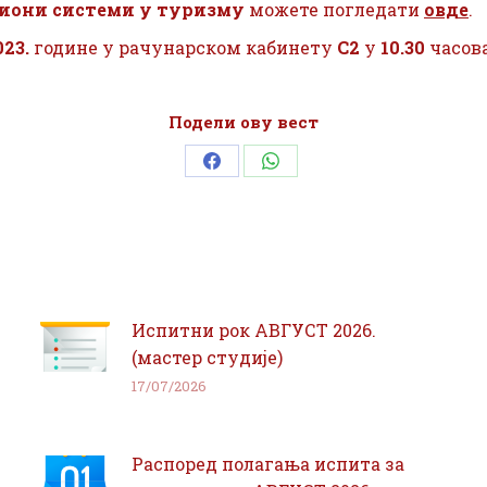
они системи у туризму
можете погледати
овде
.
023.
године у рачунарском кабинету
С2
у
10.30
часова
Подели ову вест
Share
Share
on
on
Facebook
WhatsApp
Испитни рок АВГУСТ 2026.
(мастер студије)
17/07/2026
Распоред полагања испита за