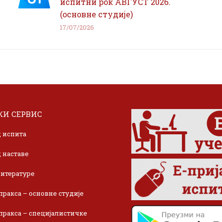
испитни рок АВГУСТ 2026.
(основне студије)
17/07/2026
И СЕРВИС
 испита
 наставе
итературе
пракса – основне студије
пракса – специјалистичке