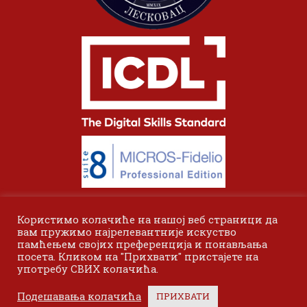
Користимо колачиће на нашој веб страници да
вам пружимо најрелевантније искуство
памћењем својих преференција и понављања
посета. Кликом на "Прихвати" пристајете на
употребу СВИХ колачића.
© 2024 Одсек Висока пословна школа Лесковац. Сва права
Подешавања колачића
ПРИХВАТИ
задржана.