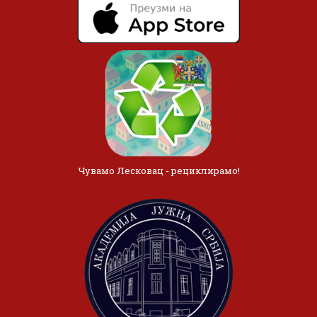
Чувамо Лесковац - рециклирамо!