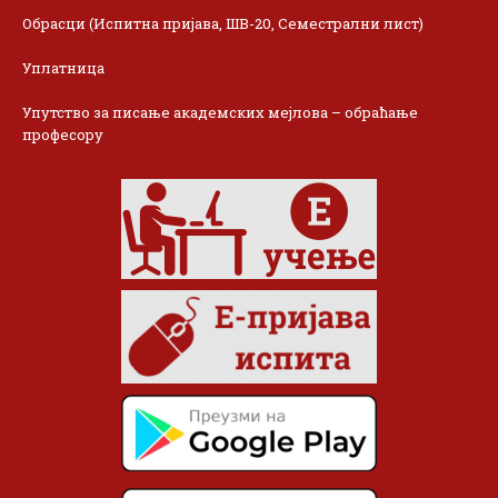
Обрасци (Испитна пријава, ШВ-20, Семестрални лист)
Уплатница
Упутство за писање академских мејлова – обраћање
професору