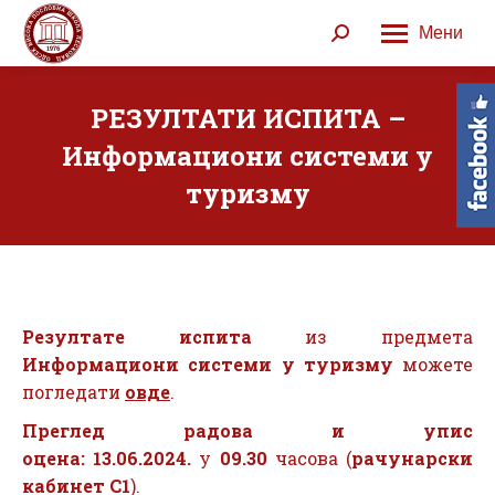
Мени
Search:
РЕЗУЛТАТИ ИСПИТА –
Информациони системи у
туризму
Резултате испита
из предмета
Информациони системи у туризму
можете
погледати
овде
.
Преглед радова и упис
оцена:
13.06.2024.
у
09.30
часова (
рачунарски
кабинет С1
).