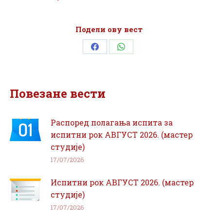
Подели ову вест
Share
Share
on
on
Facebook
WhatsApp
Повезане вести
Распоред полагања испита за
испитни рок АВГУСТ 2026. (мастер
студије)
17/07/2026
Испитни рок АВГУСТ 2026. (мастер
студије)
17/07/2026