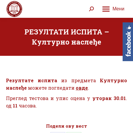
Мени
Search:
РЕЗУЛТАТИ ИСПИТА –
Културно наслеђе
Резултате испита
из предмета
Културно
наслеђе
можете погледати
овде
.
Преглед тестова и упис оцена у
уторак 30.01
.
од
11
часова.
Подели ову вест