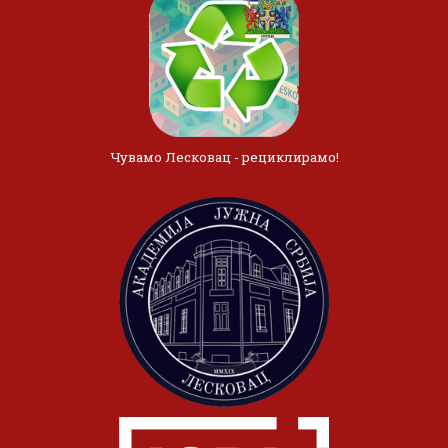
Чувамо Лесковац - рециклирамо!