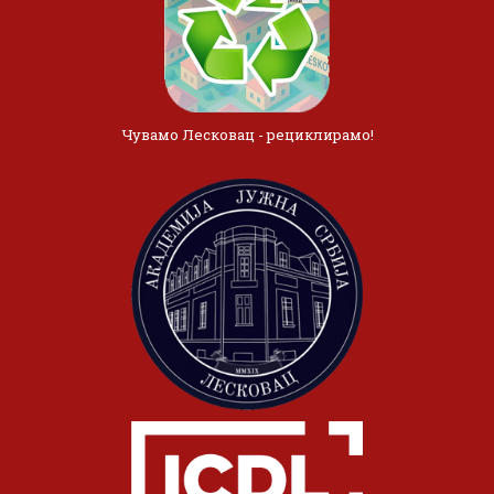
Чувамо Лесковац - рециклирамо!