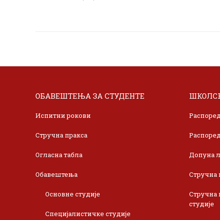
ОБАВЕШТЕЊА ЗА СТУДЕНТЕ
ШКОЛСК
Испитни рокови
Распоред
Стручна пракса
Распоред
Огласна табла
Допуна л
Обавештења
Стручна 
Основне студије
Стручна 
студије
Специјалистичке студије