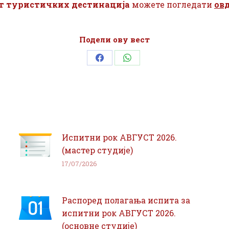
 туристичких дестинација
можете погледати
ов
Подели ову вест
Share
Share
on
on
Facebook
WhatsApp
Испитни рок АВГУСТ 2026.
(мастер студије)
17/07/2026
Распоред полагања испита за
испитни рок АВГУСТ 2026.
(основне студије)