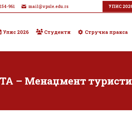
254-961
mail@vpsle.edu.rs
УПИС 202
Упис 2026
Студенти
Стручна пракса
А – Менаџмент туристи