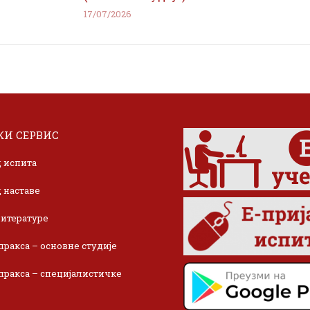
17/07/2026
И СЕРВИС
 испита
 наставе
итературе
пракса – основне студије
пракса – специјалистичке