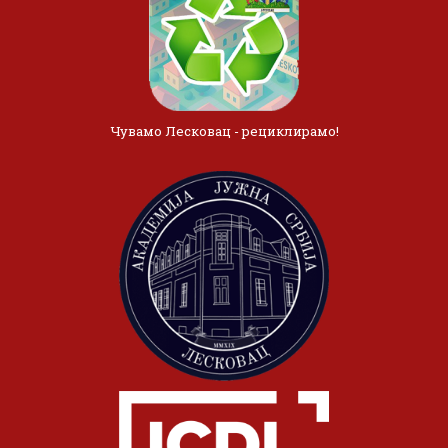
Чувамо Лесковац - рециклирамо!