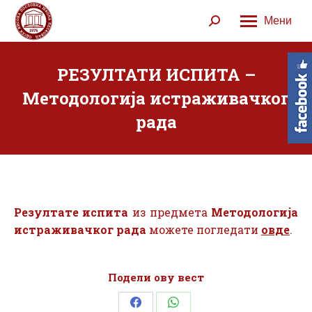
Мени
Search:
РЕЗУЛТАТИ ИСПИТА –
Методологија истраживачког
рада
Резултате испита
из предмета
Методологија
истраживачког рада
можете погледати
овде
.
Подели ову вест
Share
Share