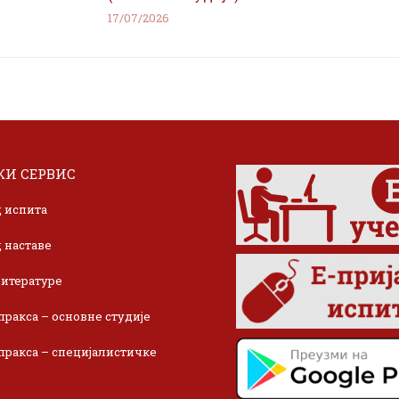
17/07/2026
И СЕРВИС
 испита
 наставе
итературе
пракса – основне студије
пракса – специјалистичке