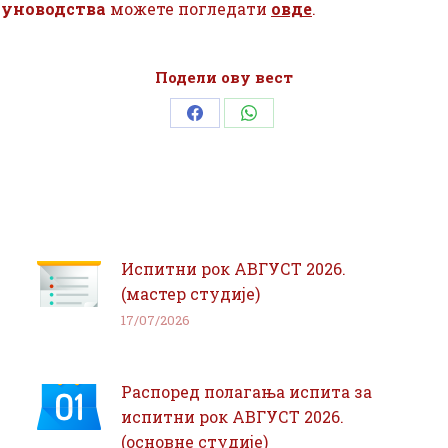
чуноводства
можете погледати
овде
.
Подели ову вест
Share
Share
on
on
Facebook
WhatsApp
Испитни рок АВГУСТ 2026.
(мастер студије)
17/07/2026
Распоред полагања испита за
испитни рок АВГУСТ 2026.
(основне студије)