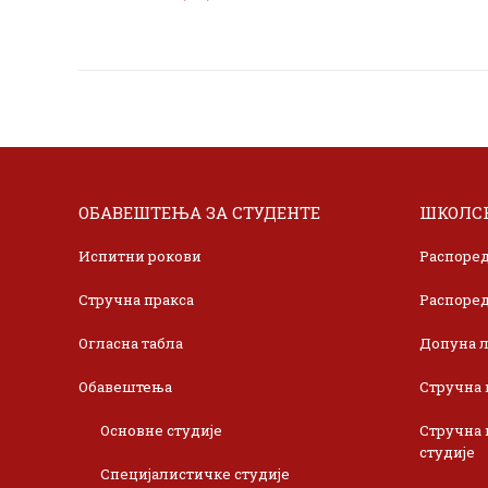
ОБАВЕШТЕЊА ЗА СТУДЕНТЕ
ШКОЛСК
Испитни рокови
Распоред
Стручна пракса
Распоред
Огласна табла
Допуна л
Обавештења
Стручна 
Основне студије
Стручна 
студије
Специјалистичке студије