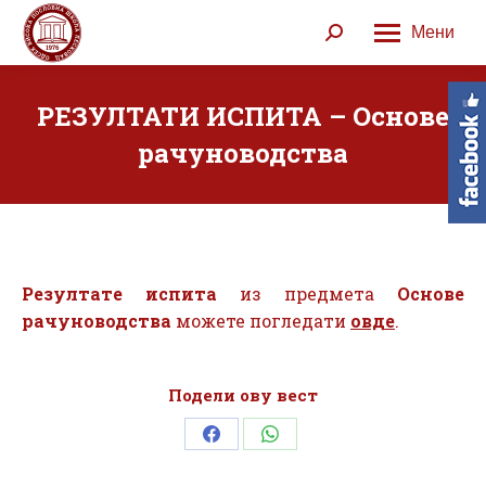
Мени
Search:
РЕЗУЛТАТИ ИСПИТА – Основе
рачуноводства
Резултате испита
из предмета
Основе
рачуноводства
можете погледати
овде
.
Подели ову вест
Share
Share
on
on