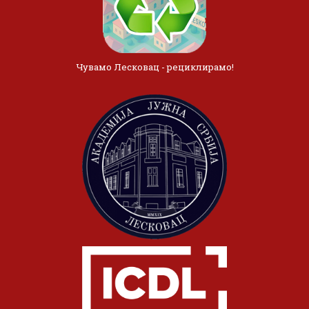
Чувамо Лесковац - рециклирамо!