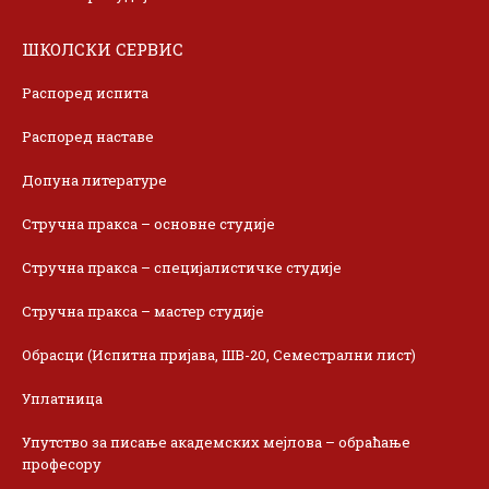
ШКОЛСКИ СЕРВИС
Распоред испита
Распоред наставе
Допуна литературе
Стручна пракса – основне студије
Стручна пракса – специјалистичке студије
Стручна пракса – мастер студије
Обрасци (Испитна пријава, ШВ-20, Семестрални лист)
Уплатница
Упутство за писање академских мејлова – обраћање
професору