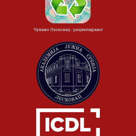
Чувамо Лесковац - рециклирамо!