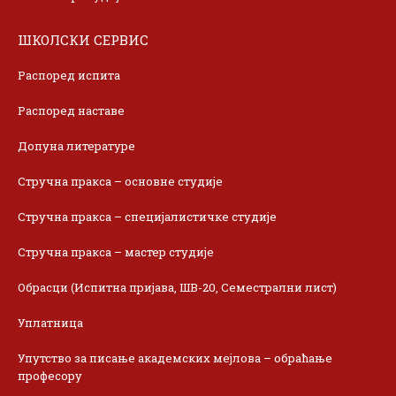
ШКОЛСКИ СЕРВИС
Распоред испита
Распоред наставе
Допуна литературе
Стручна пракса – основне студије
Стручна пракса – специјалистичке студије
Стручна пракса – мастер студије
Обрасци (Испитна пријава, ШВ-20, Семестрални лист)
Уплатница
Упутство за писање академских мејлова – обраћање
професору