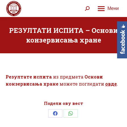
Мени
Search:
РЕЗУЛТАТИ ИСПИТА – Основи
конзервисања хране
Резултате испита
из предмета
Основи
конзервисања хране
можете погледати
овде
.
Подели ову вест
Share
Share
on
on