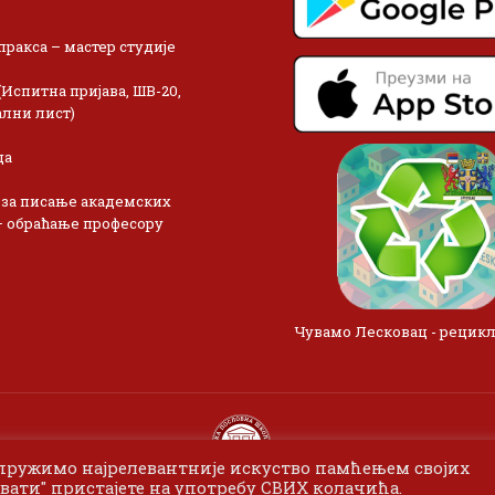
пракса – мастер студије
(Испитна пријава, ШВ-20,
лни лист)
ца
 за писање академских
– обраћање професору
Чувамо Лесковац - рецик
 пружимо најрелевантније искуство памћењем својих
вати" пристајете на употребу СВИХ колачића.