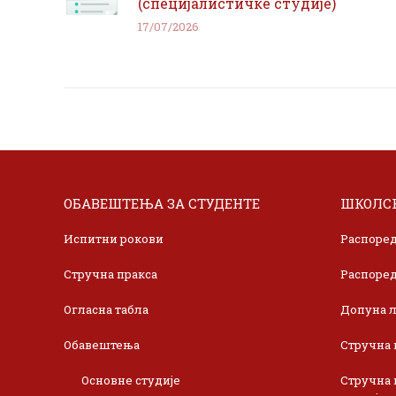
(специјалистичке студије)
17/07/2026
ОБАВЕШТЕЊА ЗА СТУДЕНТЕ
ШКОЛСК
Испитни рокови
Распоред
Стручна пракса
Распоред
Огласна табла
Допуна л
Обавештења
Стручна 
Основне студије
Стручна 