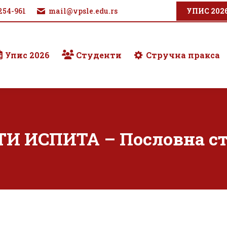
254-961
mail@vpsle.edu.rs
УПИС 202
Упис 2026
Студенти
Стручна пракса
И ИСПИТА – Пословна с