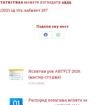
статистика
можете погледати
овде
.
2021 од 10ч, кабинет 207.
Подели ову вест
Share
Share
on
on
Facebook
WhatsApp
Испитни рок АВГУСТ 2026.
(мастер студије)
17/07/2026
Распоред полагања испита за