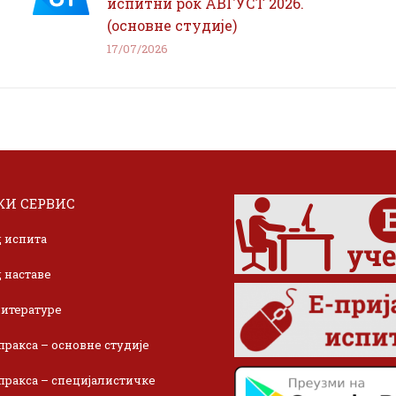
испитни рок АВГУСТ 2026.
(основне студије)
17/07/2026
И СЕРВИС
 испита
 наставе
итературе
пракса – основне студије
пракса – специјалистичке