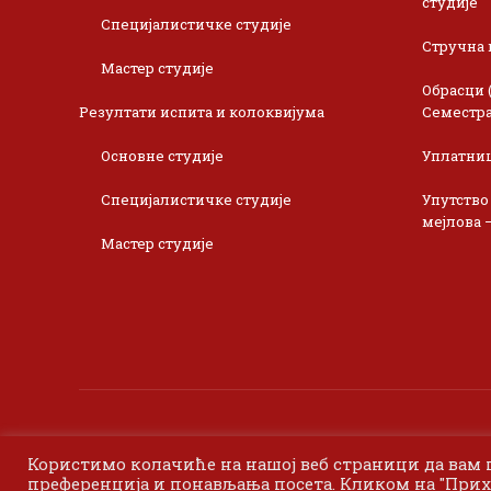
студије
Специјалистичке студије
Стручна 
Мастер студије
Обрасци 
Резултати испита и колоквијума
Семестра
Основне студије
Уплатни
Специјалистичке студије
Упутство
мејлова 
Мастер студије
Користимо колачиће на нашој веб страници да вам
преференција и понављања посета. Кликом на "Прих