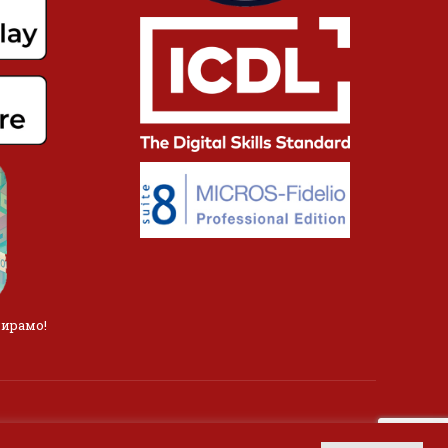
лирамо!