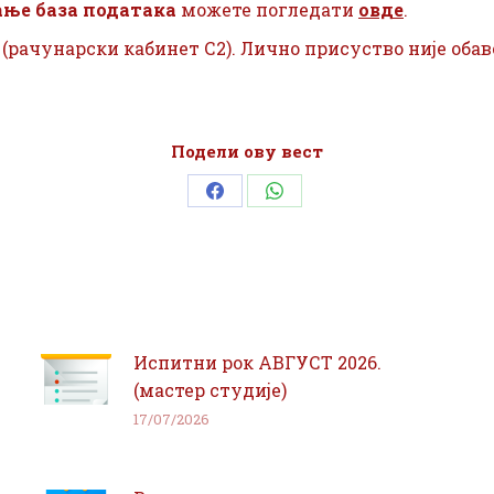
ање база података
можете погледати
овде
.
ва (рачунарски кабинет С2). Лично присуство није оба
Подели ову вест
Share
Share
on
on
Facebook
WhatsApp
Испитни рок АВГУСТ 2026.
(мастер студије)
17/07/2026