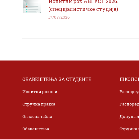
Испитни рок АВГУСТ 2026.
(специјалистичке студије)
17/07/2026
ОБАВЕШТЕЊА ЗА СТУДЕНТЕ
ШКОЛСК
Испитни рокови
Распоред
Стручна пракса
Распоред
Огласна табла
Допуна л
Обавештења
Стручна 