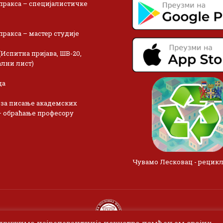
пракса – специјалистичке
пракса – мастер студије
(Испитна пријава, ШВ-20,
лни лист)
ца
 за писање академских
– обраћање професору
Чувамо Лесковац - рецик