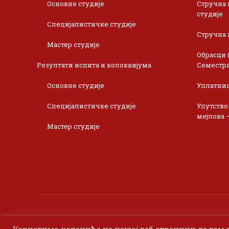
Основне студије
Стручна 
студије
Специјалистичке студије
Стручна 
Мастер студије
Обрасци 
Резултати испита и колоквијума
Семестра
Основне студије
Уплатни
Специјалистичке студије
Упутство
мејлова 
Мастер студије