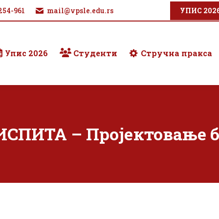
254-961
mail@vpsle.edu.rs
УПИС 202
Упис 2026
Студенти
Стручна пракса
СПИТА – Пројектовање б