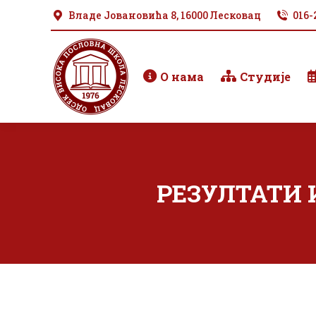
Владе Јовановића 8, 16000 Лесковац
016-
О нама
Студије
РЕЗУЛТАТИ И