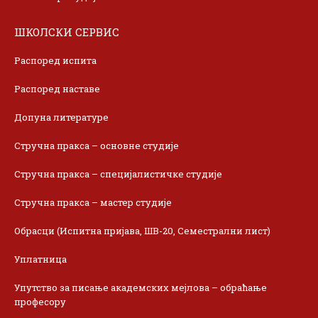
ШКОЛСКИ СЕРВИС
Распоред испита
Распоред наставе
Допуна литературе
Стручна пракса – основне студије
Стручна пракса – специјалистичке студије
Стручна пракса – мастер студије
Обрасци (Испитна пријава, ШВ-20, Семестрални лист)
Уплатница
Упутство за писање академских мејлова – обраћање
професору