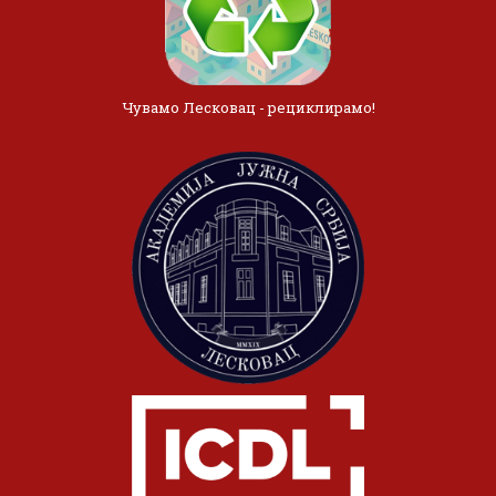
Чувамо Лесковац - рециклирамо!