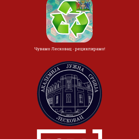
Чувамо Лесковац - рециклирамо!