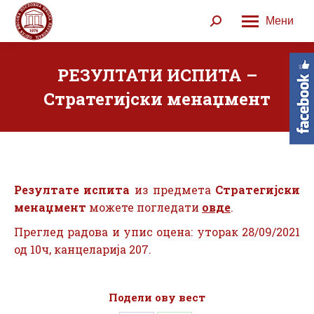
Мени
Search:
РЕЗУЛТАТИ ИСПИТА –
Стратегијски менаџмент
Резултате испита
из предмета
Стратегијски
менаџмент
можете погледати
овде
.
Преглед радова и упис оцена: уторак 28/09/2021
од 10ч, канцеларија 207.
Подели ову вест