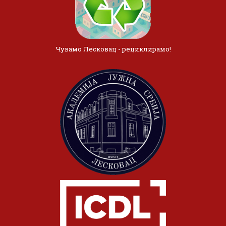
Чувамо Лесковац - рециклирамо!