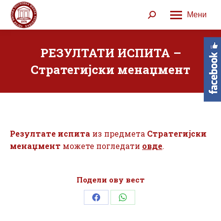
Мени
Search:
РЕЗУЛТАТИ ИСПИТА –
Стратегијски менаџмент
Резултате испита
из предмета
Стратегијски
менаџмент
можете погледати
овде
.
Подели ову вест
Share
Share
on
on