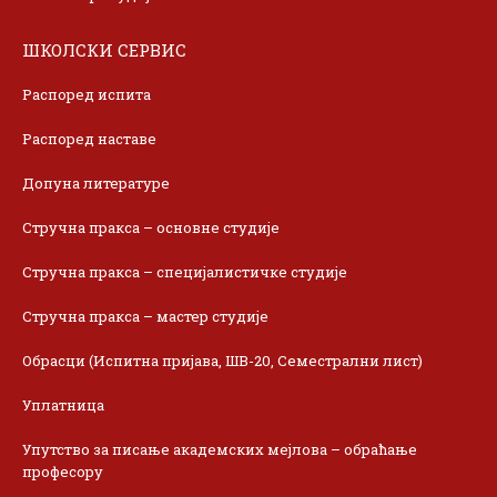
ШКОЛСКИ СЕРВИС
Распоред испита
Распоред наставе
Допуна литературе
Стручна пракса – основне студије
Стручна пракса – специјалистичке студије
Стручна пракса – мастер студије
Обрасци (Испитна пријава, ШВ-20, Семестрални лист)
Уплатница
Упутство за писање академских мејлова – обраћање
професору