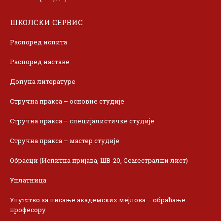
ШКОЛСКИ СЕРВИС
Распоред испита
Распоред наставе
Допуна литературе
Стручна пракса – основне студије
Стручна пракса – специјалистичке студије
Стручна пракса – мастер студије
Обрасци (Испитна пријава, ШВ-20, Семестрални лист)
Уплатница
Упутство за писање академских мејлова – обраћање
професору