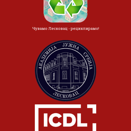
Чувамо Лесковац - рециклирамо!