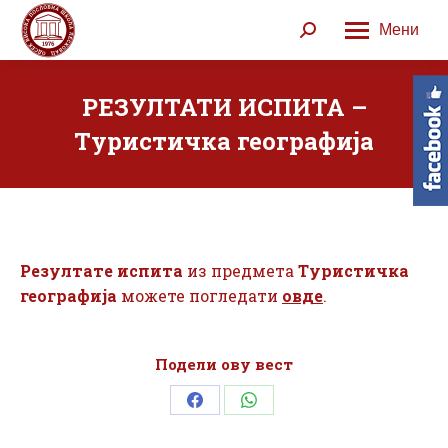
Мени
Search:
РЕЗУЛТАТИ ИСПИТА –
Туристичка географија
Резултате испита
из предмета
Туристичка
географија
можете погледати
овде
.
Подели ову вест
Share
Share
on
on