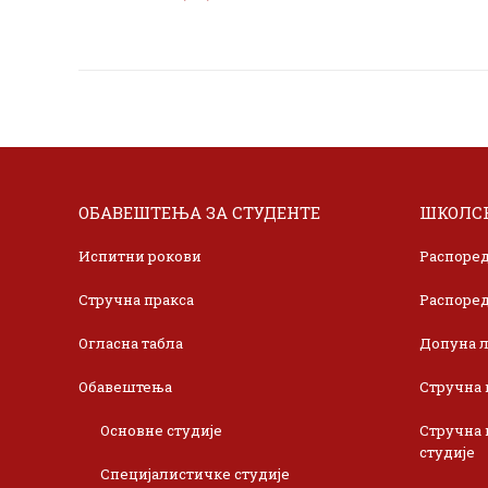
ОБАВЕШТЕЊА ЗА СТУДЕНТЕ
ШКОЛСК
Испитни рокови
Распоред
Стручна пракса
Распоред
Огласна табла
Допуна л
Обавештења
Стручна 
Основне студије
Стручна 
студије
Специјалистичке студије