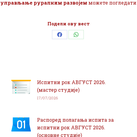
 управљање руралним развојем
можете погледат
Подели ову вест
Share
Share
on
on
Facebook
WhatsApp
Испитни рок АВГУСТ 2026.
(мастер студије)
17/07/2026
Распоред полагања испита за
испитни рок АВГУСТ 2026.
(основне студије)