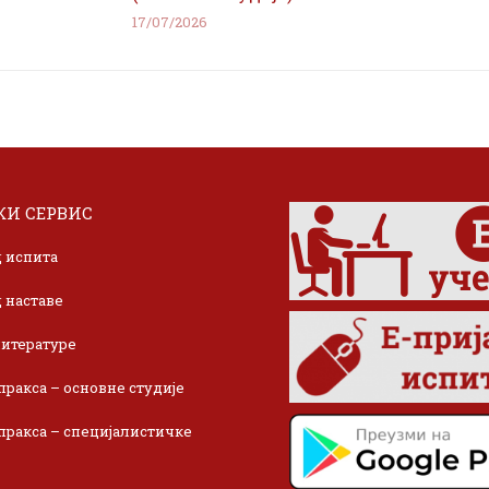
17/07/2026
И СЕРВИС
 испита
 наставе
итературе
пракса – основне студије
пракса – специјалистичке