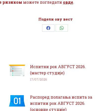
 ризиком
можете погледати
овде
.
Подели ову вест
Share
Share
on
on
Facebook
WhatsApp
Испитни рок АВГУСТ 2026.
(мастер студије)
17/07/2026
Распоред полагања испита за
испитни рок АВГУСТ 2026.
(основне студије)