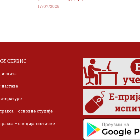
17/07/2026
И СЕРВИС
 испита
 наставе
итературе
пракса – основне студије
пракса – специјалистичке