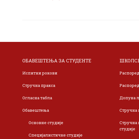
ОБАВЕШТЕЊА ЗА СТУДЕНТЕ
ШКОЛСК
Испитни рокови
Распоред
Стручна пракса
Распоред
Огласна табла
Допуна л
Обавештења
Стручна 
Основне студије
Стручна 
студије
Специјалистичке студије