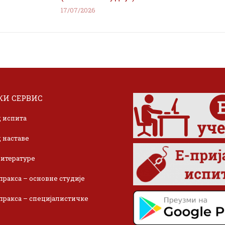
17/07/2026
И СЕРВИС
 испита
 наставе
итературе
пракса – основне студије
пракса – специјалистичке