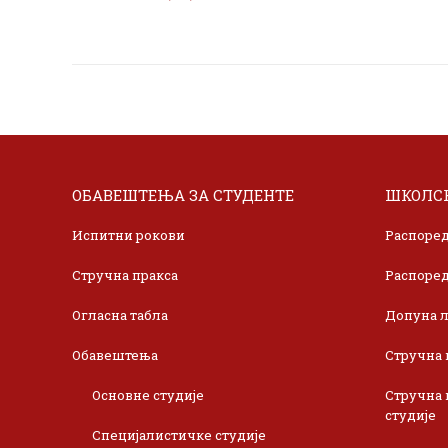
ОБАВЕШТЕЊА ЗА СТУДЕНТЕ
ШКОЛСК
Испитни рокови
Распоред
Стручна пракса
Распоред
Огласна табла
Допуна л
Обавештења
Стручна 
Основне студије
Стручна 
студије
Специјалистичке студије