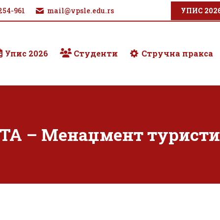
254-961
mail@vpsle.edu.rs
УПИС 202
Упис 2026
Студенти
Стручна пракса
А – Менаџмент туристи