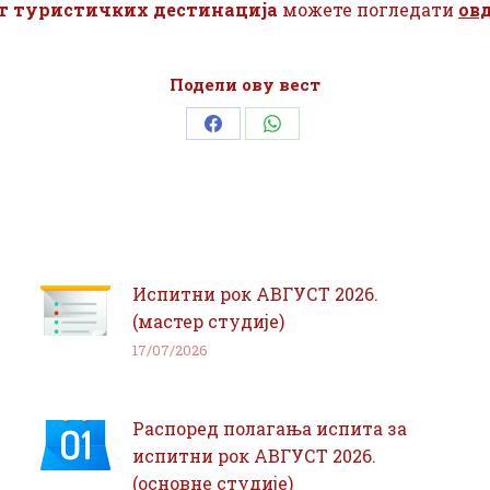
 туристичких дестинација
можете погледати
ов
Подели ову вест
Share
Share
on
on
Facebook
WhatsApp
Испитни рок АВГУСТ 2026.
(мастер студије)
17/07/2026
Распоред полагања испита за
испитни рок АВГУСТ 2026.
(основне студије)