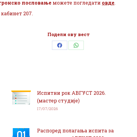
тронско пословање
можете погледати
овде
.
, кабинет 207.
Подели ову вест
Share
Share
on
on
Facebook
WhatsApp
Испитни рок АВГУСТ 2026.
(мастер студије)
17/07/2026
Распоред полагања испита за