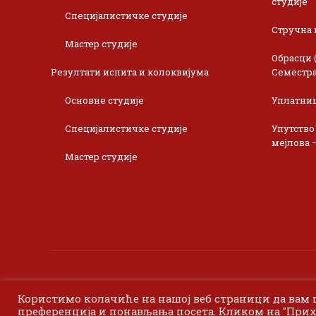
студије
Специјалистичке студије
Стручна 
Мастер студије
Обрасци 
Резултати испита и колоквијума
Семестра
Основне студије
Уплатни
Специјалистичке студије
Упутство
мејлова 
Мастер студије
Користимо колачиће на нашој веб страници да вам
преференција и понављања посета. Кликом на "Прих