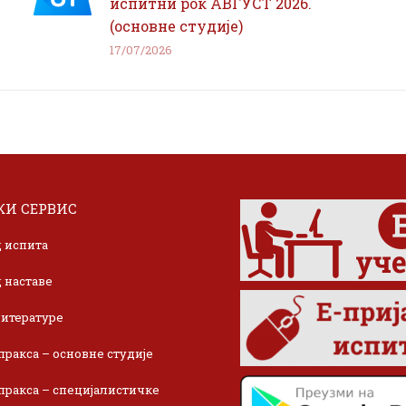
испитни рок АВГУСТ 2026.
(основне студије)
17/07/2026
И СЕРВИС
 испита
 наставе
итературе
пракса – основне студије
пракса – специјалистичке