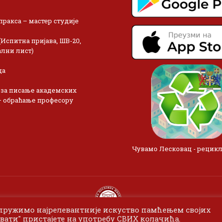
пракса – мастер студије
(Испитна пријава, ШВ-20,
лни лист)
ца
 за писање академских
– обраћање професору
Чувамо Лесковац - рецик
 пружимо најрелевантније искуство памћењем својих
вати" пристајете на употребу СВИХ колачића.