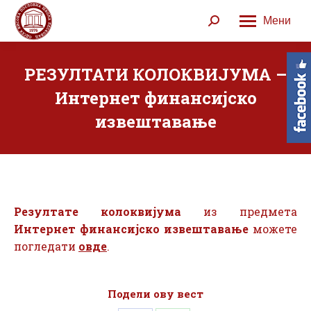
Мени
Search:
РЕЗУЛТАТИ КОЛОКВИЈУМА –
Интернет финансијско
извештавање
Резултате
колоквијума
из предмета
Интернет финансијско извештавање
можете
погледати
овде
.
Подели ову вест