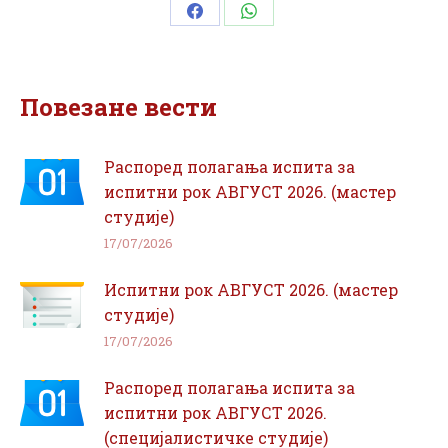
Share
Share
on
on
Facebook
WhatsApp
Повезане вести
Распоред полагања испита за
испитни рок АВГУСТ 2026. (мастер
студије)
17/07/2026
Испитни рок АВГУСТ 2026. (мастер
студије)
17/07/2026
Распоред полагања испита за
испитни рок АВГУСТ 2026.
(специјалистичке студије)