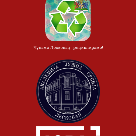
Чувамо Лесковац - рециклирамо!