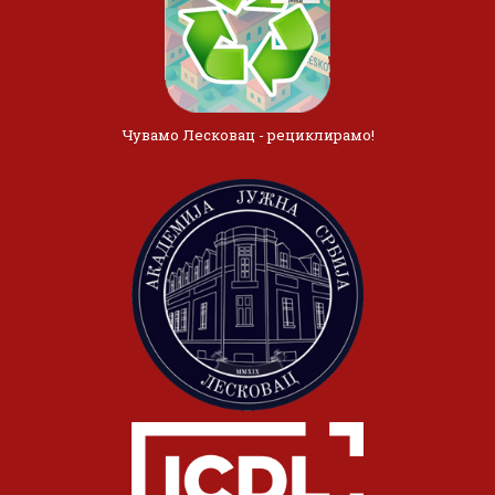
Чувамо Лесковац - рециклирамо!