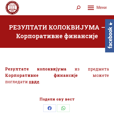
Мени
Search:
РЕЗУЛТАТИ КОЛОКВИЈУМА –
Корпоративне финансије
Резултате
колоквијума
из предмета
Корпоративне финансије
можете
погледати
овде
.
Подели ову вест
Share
Share