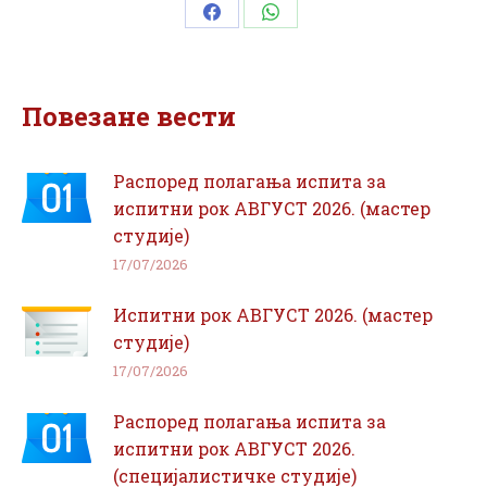
Share
Share
on
on
Facebook
WhatsApp
Повезане вести
Распоред полагања испита за
испитни рок АВГУСТ 2026. (мастер
студије)
17/07/2026
Испитни рок АВГУСТ 2026. (мастер
студије)
17/07/2026
Распоред полагања испита за
испитни рок АВГУСТ 2026.
(специјалистичке студије)