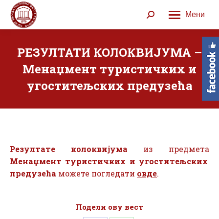
Мени
Search:
РЕЗУЛТАТИ КОЛОКВИЈУМА –
Менаџмент туристичких и
угоститељских предузећа
Резултате
колоквијума
из предмета
Менаџмент туристичких и угоститељских
предузећа
можете погледати
овде
.
Подели ову вест