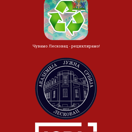
Чувамо Лесковац - рециклирамо!